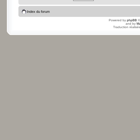
Index du forum
Powered by
phpBB
©
and by
Ma
Traduction réalisé