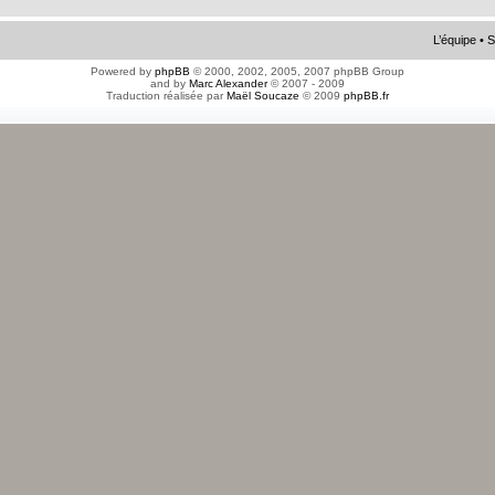
L’équipe
•
S
Powered by
phpBB
© 2000, 2002, 2005, 2007 phpBB Group
and by
Marc Alexander
© 2007 - 2009
Traduction réalisée par
Maël Soucaze
© 2009
phpBB.fr