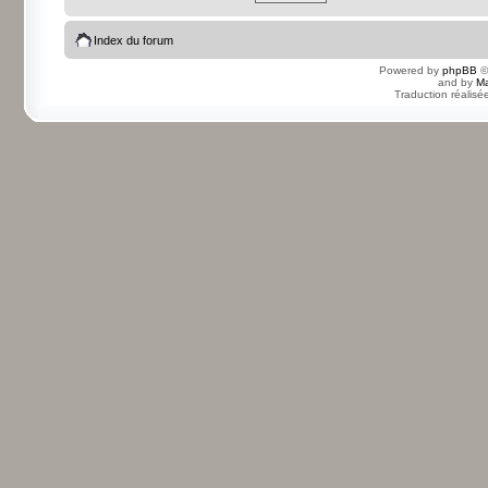
Index du forum
Powered by
phpBB
©
and by
Ma
Traduction réalisé