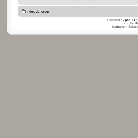
Index du forum
Powered by
phpBB
©
and by
Ma
Traduction réalisé