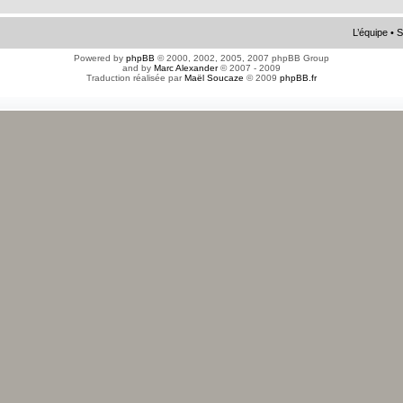
L’équipe
•
S
Powered by
phpBB
© 2000, 2002, 2005, 2007 phpBB Group
and by
Marc Alexander
© 2007 - 2009
Traduction réalisée par
Maël Soucaze
© 2009
phpBB.fr