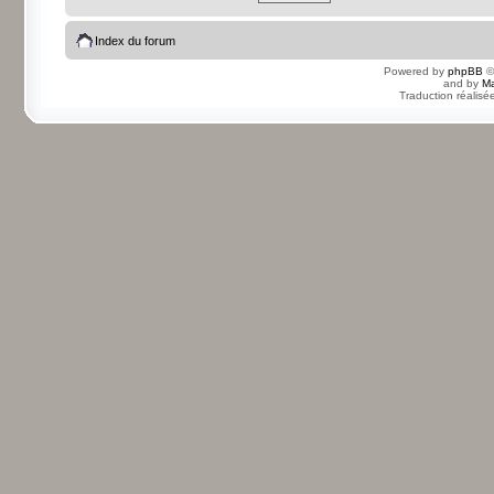
Index du forum
Powered by
phpBB
©
and by
Ma
Traduction réalisé