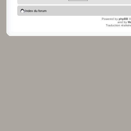
Index du forum
Powered by
phpBB
©
and by
Ma
Traduction réalisé