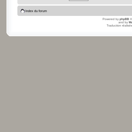
Index du forum
Powered by
phpBB
©
and by
Ma
Traduction réalisé