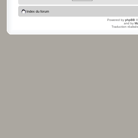
Index du forum
Powered by
phpBB
©
and by
Ma
Traduction réalisé