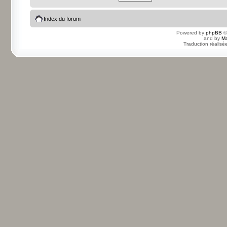
Index du forum
Powered by
phpBB
©
and by
Ma
Traduction réalisé