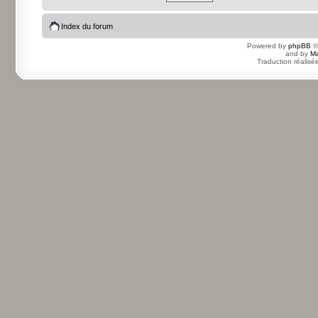
Index du forum
Powered by
phpBB
©
and by
Ma
Traduction réalisé