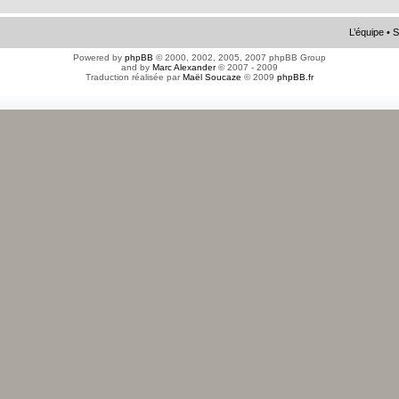
L’équipe
•
S
Powered by
phpBB
© 2000, 2002, 2005, 2007 phpBB Group
and by
Marc Alexander
© 2007 - 2009
Traduction réalisée par
Maël Soucaze
© 2009
phpBB.fr