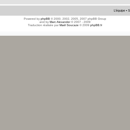
L’équipe
•
S
Powered by
phpBB
© 2000, 2002, 2005, 2007 phpBB Group
and by
Marc Alexander
© 2007 - 2009
Traduction réalisée par
Maël Soucaze
© 2009
phpBB.fr