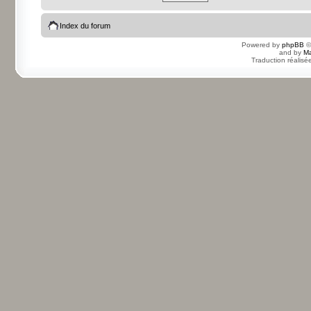
Index du forum
Powered by
phpBB
©
and by
Ma
Traduction réalisé