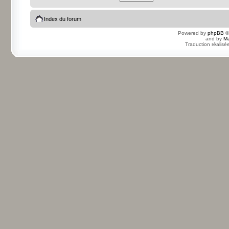
Index du forum
Powered by
phpBB
©
and by
Ma
Traduction réalisé