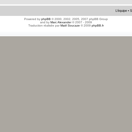
L’équipe
•
S
Powered by
phpBB
© 2000, 2002, 2005, 2007 phpBB Group
and by
Marc Alexander
© 2007 - 2009
Traduction réalisée par
Maël Soucaze
© 2009
phpBB.fr