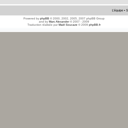
L’équipe
•
S
Powered by
phpBB
© 2000, 2002, 2005, 2007 phpBB Group
and by
Marc Alexander
© 2007 - 2009
Traduction réalisée par
Maël Soucaze
© 2009
phpBB.fr