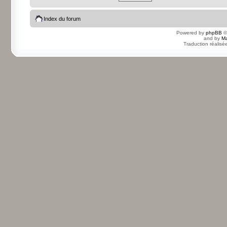
Index du forum
Powered by
phpBB
©
and by
Ma
Traduction réalisé