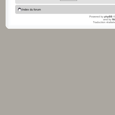
Index du forum
Powered by
phpBB
©
and by
Ma
Traduction réalisé