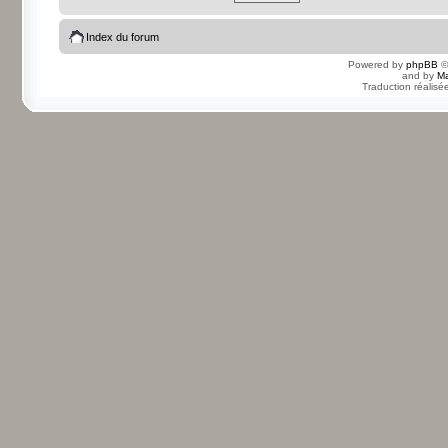
Index du forum
Powered by
phpBB
©
and by
Ma
Traduction réalisé