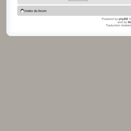
Index du forum
Powered by
phpBB
©
and by
Ma
Traduction réalisé