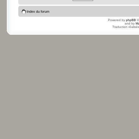
Index du forum
Powered by
phpBB
©
and by
Ma
Traduction réalisé