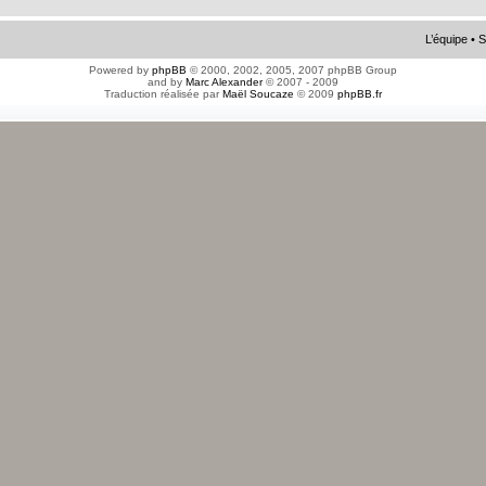
L’équipe
•
S
Powered by
phpBB
© 2000, 2002, 2005, 2007 phpBB Group
and by
Marc Alexander
© 2007 - 2009
Traduction réalisée par
Maël Soucaze
© 2009
phpBB.fr