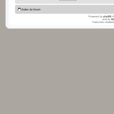
Index du forum
Powered by
phpBB
©
and by
Ma
Traduction réalisé