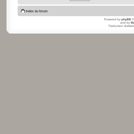
Index du forum
Powered by
phpBB
©
and by
Ma
Traduction réalisé