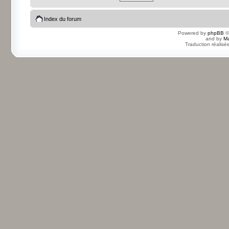
Index du forum
Powered by
phpBB
©
and by
Ma
Traduction réalisé