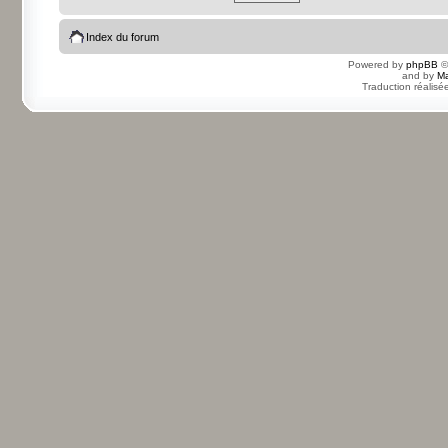
Index du forum
Powered by
phpBB
©
and by
Ma
Traduction réalisé