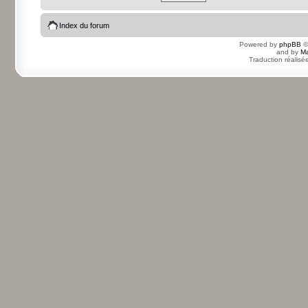
Index du forum
Powered by
phpBB
©
and by
Ma
Traduction réalisé