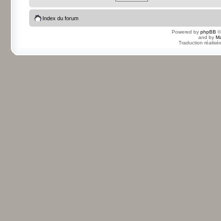
Index du forum
Powered by
phpBB
©
and by
Ma
Traduction réalisé