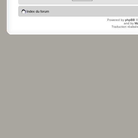
Index du forum
Powered by
phpBB
©
and by
Ma
Traduction réalisé