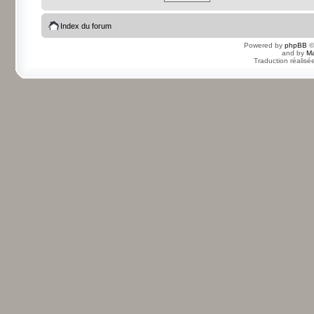
Index du forum
Powered by
phpBB
©
and by
Ma
Traduction réalisé