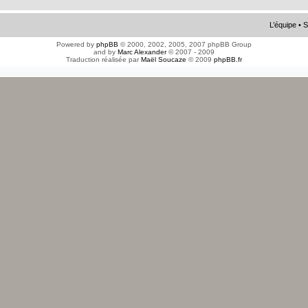
L’équipe
•
S
Powered by
phpBB
© 2000, 2002, 2005, 2007 phpBB Group
and by
Marc Alexander
© 2007 - 2009
Traduction réalisée par
Maël Soucaze
© 2009
phpBB.fr