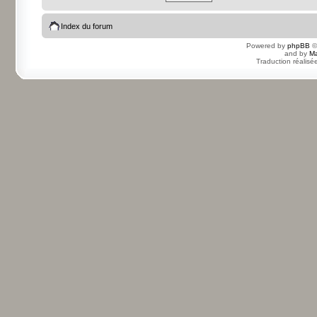
Index du forum
Powered by
phpBB
©
and by
Ma
Traduction réalisé