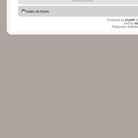
Index du forum
Powered by
phpBB
©
and by
Ma
Traduction réalisé