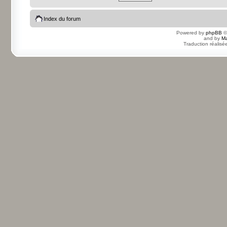
Index du forum
Powered by
phpBB
©
and by
Ma
Traduction réalisé