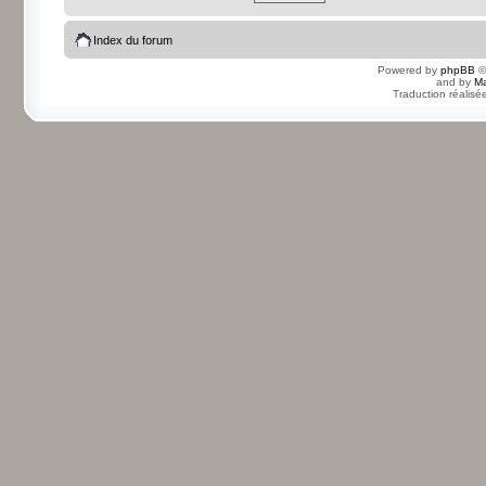
Index du forum
Powered by
phpBB
©
and by
Ma
Traduction réalisé