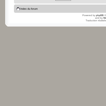
Index du forum
Powered by
phpBB
©
and by
Ma
Traduction réalisé