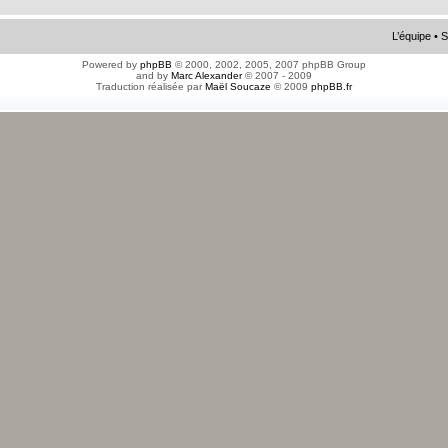
L’équipe
•
S
Powered by
phpBB
© 2000, 2002, 2005, 2007 phpBB Group
and by
Marc Alexander
© 2007 - 2009
Traduction réalisée par
Maël Soucaze
© 2009
phpBB.fr