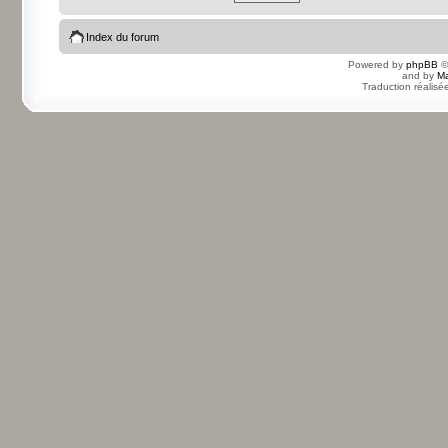
Index du forum
Powered by
phpBB
©
and by
Ma
Traduction réalisé