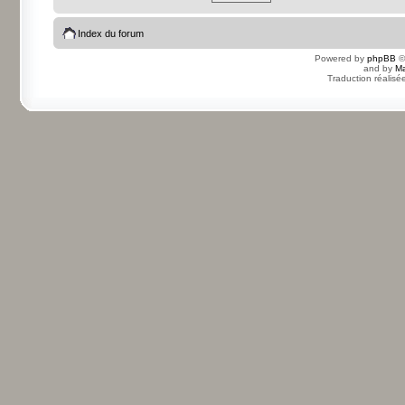
Index du forum
Powered by
phpBB
©
and by
Ma
Traduction réalisé