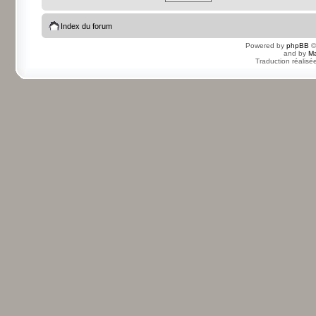
Index du forum
Powered by
phpBB
©
and by
Ma
Traduction réalisé