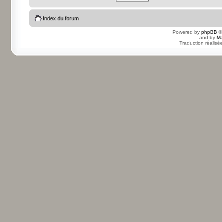
Index du forum
Powered by
phpBB
©
and by
Ma
Traduction réalisé