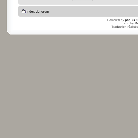
Index du forum
Powered by
phpBB
©
and by
Ma
Traduction réalisé