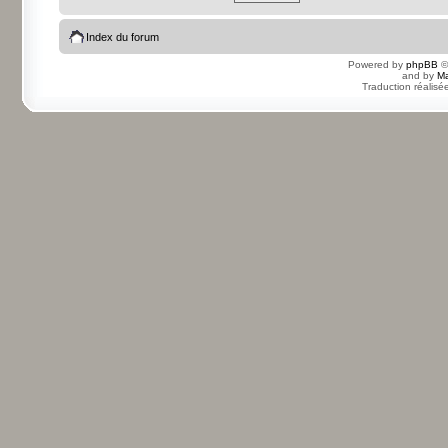
Index du forum
Powered by
phpBB
©
and by
Ma
Traduction réalisé