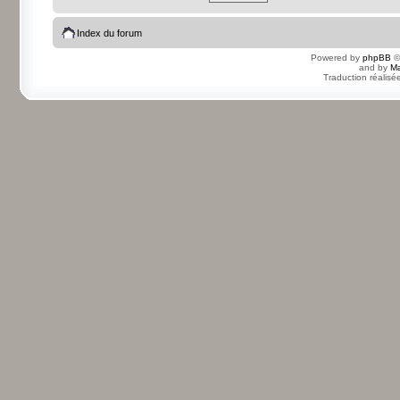
Index du forum
Powered by
phpBB
©
and by
Ma
Traduction réalisé