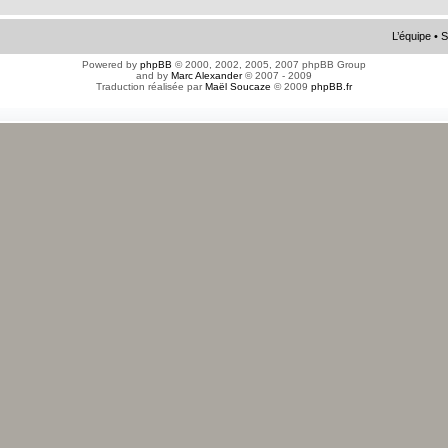
L’équipe
•
S
Powered by
phpBB
© 2000, 2002, 2005, 2007 phpBB Group
and by
Marc Alexander
© 2007 - 2009
Traduction réalisée par
Maël Soucaze
© 2009
phpBB.fr