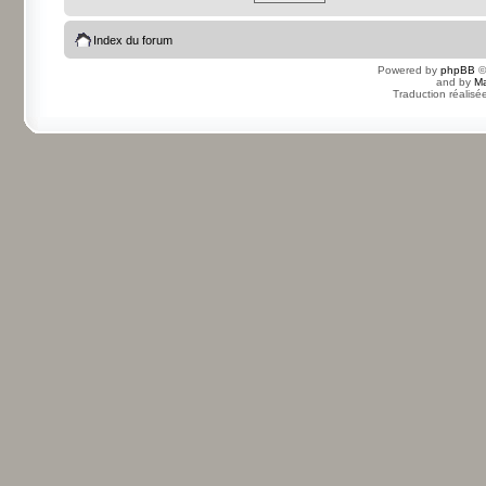
Index du forum
Powered by
phpBB
©
and by
Ma
Traduction réalisé