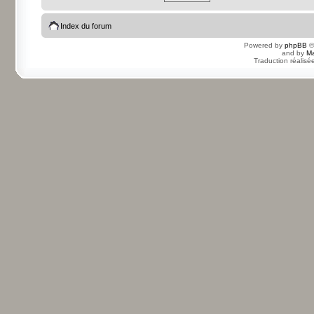
Index du forum
Powered by
phpBB
©
and by
Ma
Traduction réalisé