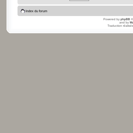
Index du forum
Powered by
phpBB
©
and by
Ma
Traduction réalisé