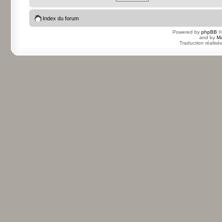
Index du forum
Powered by
phpBB
©
and by
Ma
Traduction réalisé